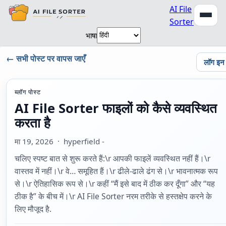
AI File
Sorter
भाषा
← सभी पोस्ट पर वापस जाएँ
लॉग इन
ब्लॉग पोस्ट
AI File Sorter फाइलों को कैसे व्यवस्थित
करता है
मा 19, 2026
· hyperfield -
चलिए स्पष्ट बात से शुरू करते हैं:\r आपकी फाइलें व्यवस्थित नहीं हैं।\r
वास्तव में नहीं।\r वे… समूहित हैं।\r ढीले-ढाले ढंग से।\r भावनात्मक रूप
से।\r ऐतिहासिक रूप से।\r कहीं “मैं इसे बाद में ठीक कर दूँगा” और “यह
ठीक है” के बीच में।\r AI File Sorter नरम तरीके से हस्तक्षेप करने के
लिए मौजूद है.