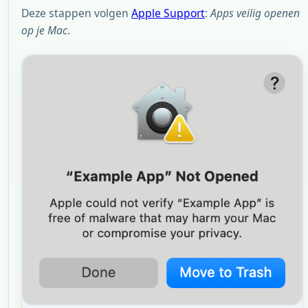
Deze stappen volgen
Apple Support
:
Apps veilig openen
op je Mac
.