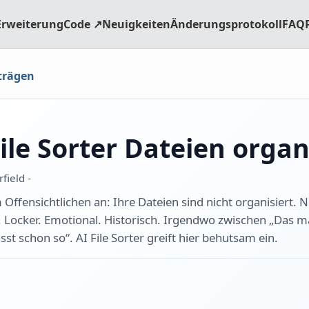
Erweiterung
Code ↗
Neuigkeiten
Änderungsprotokoll
FAQ
trägen
ile Sorter Dateien organ
field -
ffensichtlichen an: Ihre Dateien sind nicht organisiert. Ni
. Locker. Emotional. Historisch. Irgendwo zwischen „Das m
st schon so“. AI File Sorter greift hier behutsam ein.