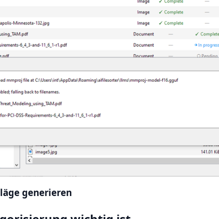
hläge generieren
orisierung wichtig ist