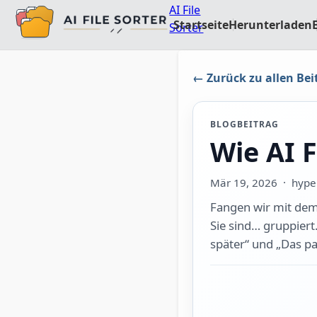
AI File
Startseite
Herunterladen
Sorter
← Zurück zu allen Bei
BLOGBEITRAG
Wie AI F
Mär 19, 2026
· hyper
Fangen wir mit dem O
Sie sind… gruppiert
später“ und „Das pas