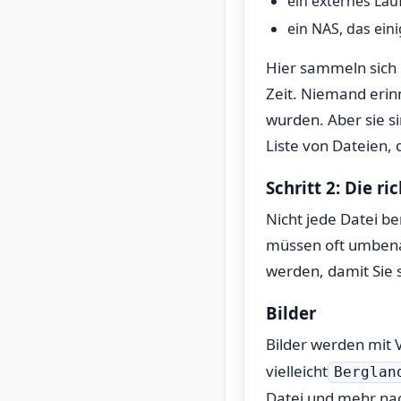
ein externes La
ein NAS, das eini
Hier sammeln sich 
Zeit. Niemand erin
wurden. Aber sie si
Liste von Dateien,
Schritt 2: Die r
Nicht jede Datei b
müssen oft umbena
werden, damit Sie s
Bilder
Bilder werden mit V
vielleicht
Berglan
Datei und mehr na