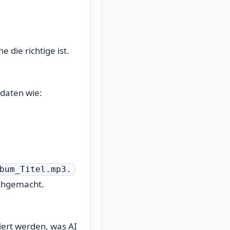
 die richtige ist.
adaten wie:
bum_Titel.mp3.
urchgemacht.
iert werden, was AI