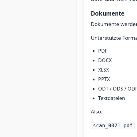
Dokumente
Dokumente werden a
Unterstützte Form
PDF
DOCX
XLSX
PPTX
ODT / ODS / OD
Textdateien
Also:
scan_0021.pdf