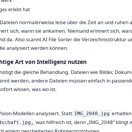
ufwerk
ges erlebt hat
Dateien normalerweise leise über die Zeit an und ruhen
nert sich, wann sie ankamen. Niemand erinnert sich, wa
nd da. Also scannt AI File Sorter die Verzeichnisstruktur un
 die analysiert werden können.
ichtige Art von Intelligenz nutzen
enötigt die gleiche Behandlung. Dateien wie Bilder, Doku
nnt werden, andere Dateien müssen einfach in passende
ofort wissen, was wo ist.
ision-Modellen analysiert. Statt
erhalten 
IMG_2048.jpg
was hilfreich ist, denn „IMG_2048“ klingt
dschaft.jpg,
ch einem gescheiterten Roboterprototypen.