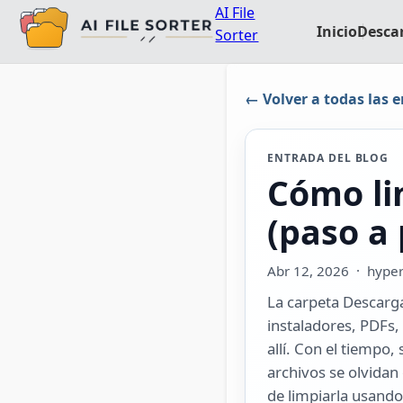
AI File
Inicio
Desca
Sorter
← Volver a todas las 
ENTRADA DEL BLOG
Cómo li
(paso a
Abr 12, 2026
· hyperf
La carpeta Descarga
instaladores, PDFs,
allí. Con el tiempo,
archivos se olvidan 
de limpiarla usando 