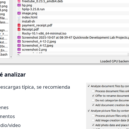
ué analizar
escargas típica, se recomienda
enes
umentos
dio/video