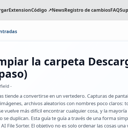
rgar
Extension
Código ↗
News
Registro de cambios
FAQ
Sup
entradas
mpiar la carpeta Descar
 paso)
ield -
s tiende a convertirse en un vertedero. Capturas de pantal
 imágenes, archivos aleatorios con nombres poco claros: 
 se vuelve más difícil encontrar cualquier cosa, y la mayoría
o se duplican. Esta guía te guía a través de una forma simp
AI File Sorter. El objetivo no es solo ordenar las cosas una 