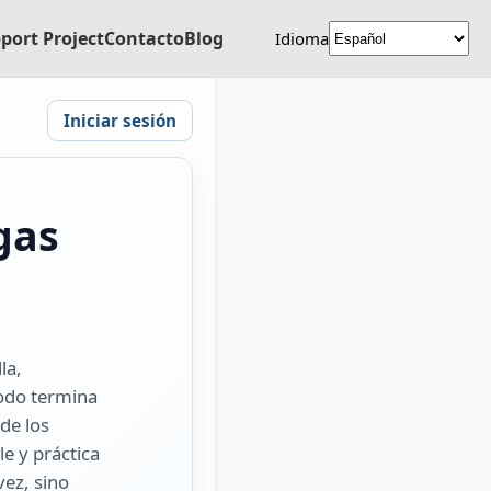
port Project
Contacto
Blog
Idioma
Iniciar sesión
gas
la,
todo termina
 de los
le y práctica
vez, sino