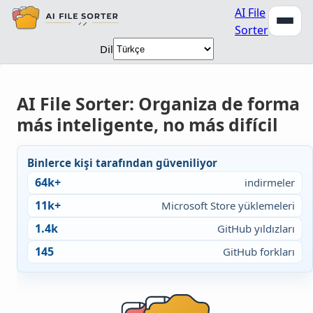
AI File
Sorter
Dil
AI File Sorter: Organiza de forma
más inteligente, no más difícil
Binlerce kişi tarafından güveniliyor
64k+
indirmeler
11k+
Microsoft Store yüklemeleri
1.4k
GitHub yıldızları
145
GitHub forkları