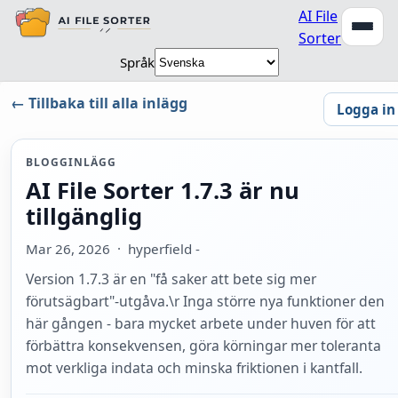
AI File
Sorter
Språk
← Tillbaka till alla inlägg
Logga in
BLOGGINLÄGG
AI File Sorter 1.7.3 är nu
tillgänglig
Mar 26, 2026
· hyperfield -
Version 1.7.3 är en "få saker att bete sig mer
förutsägbart"-utgåva.\r Inga större nya funktioner den
här gången - bara mycket arbete under huven för att
förbättra konsekvensen, göra körningar mer toleranta
mot verkliga indata och minska friktionen i kantfall.