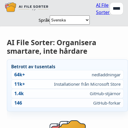
AI File
Sorter
Språk
AI File Sorter: Organisera
smartare, inte hårdare
Betrott av tusentals
64k+
nedladdningar
11k+
Installationer från Microsoft Store
1.4k
GitHub-stjärnor
146
GitHub-forkar