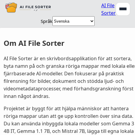
AI File
Sorter
Språk
Om AI File Sorter
AI File Sorter är en skrivbordsapplikation för att sortera,
byta namn på och granska röriga mappar med lokala elle
fjärrbaserade AI-modeller. Den fokuserar på praktisk
filrensning för bilder, dokument och stödda ljud- och
videometadataprocesser, med förhandsgranskning först
innan något ändras.
Projektet är byggt för att hjälpa människor att hantera
röriga mappar utan att ge upp kontrollen över sina data.
Du kan använda inbyggda lokala modeller som Gemma 3
4B IT, Gemma 1.1 7B, och Mistral 7B, lägga till egna lokala