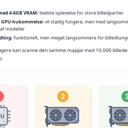
med 4-6GB VRAM:
bedste oplevelse for store billedpartier
B GPU-hukommelse:
vil stadig fungere, men med langsom
 af modeller
ling:
funktionelt, men meget langsommere for billedtun
brugere kan scanne den samme mappe med 10.000 billede
r.