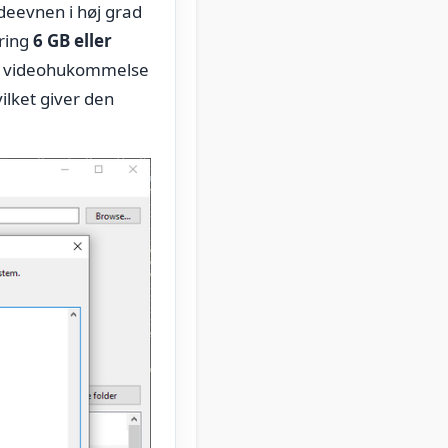
ydeevnen i høj grad
kring
6 GB eller
de videohukommelse
ilket giver den