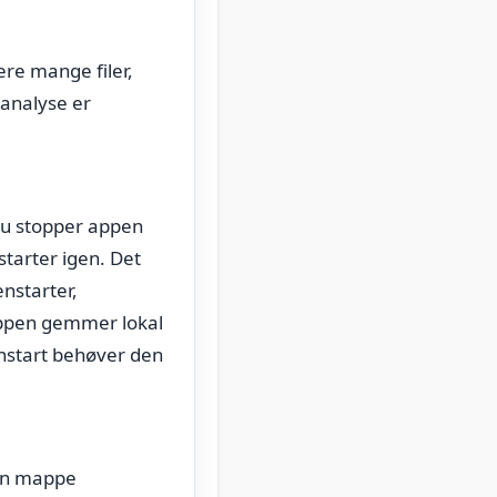
ere mange filer,
 analyse er
 du stopper appen
starter igen. Det
nstarter,
 appen gemmer lokal
enstart behøver den
din mappe