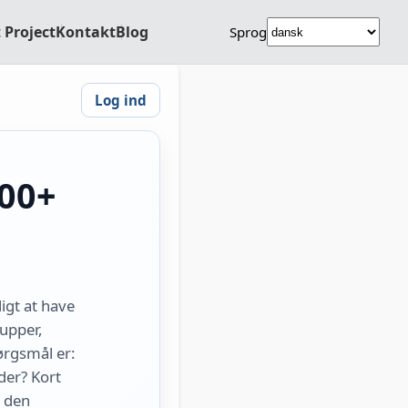
 Project
Kontakt
Blog
Sprog
Log ind
000+
igt at have
kupper,
ørgsmål er:
der? Kort
g den