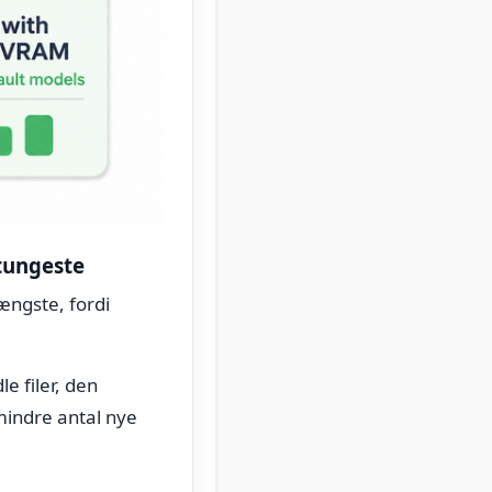
 tungeste
ængste, fordi
e filer, den
mindre antal nye