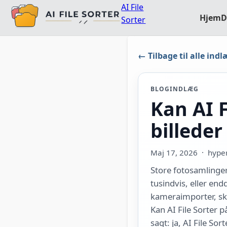
AI File
Hjem
D
Sorter
← Tilbage til alle ind
BLOGINDLÆG
Kan AI 
billeder
Maj 17, 2026
· hyperf
Store fotosamlinger
tusindvis, eller end
kameraimporter, skæ
Kan AI File Sorter 
sagt: ja, AI File So