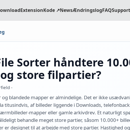
ownload
Extension
Kode ↗
News
Ændringslog
FAQ
Support
læg
File Sorter håndtere 10.
 og store filpartier?
ield -
 og blandede mapper er almindelige. Det er ikke usædvanl
da titusindvis, af billeder liggende i Downloads, telefonbac
rmbilleder-mapper eller gamle arkivdrev. Et naturligt sp
pålideligt behandle meget store partier, såsom 10.000+ bille
rter er designet til at arbejde med store partier. Hastighed o