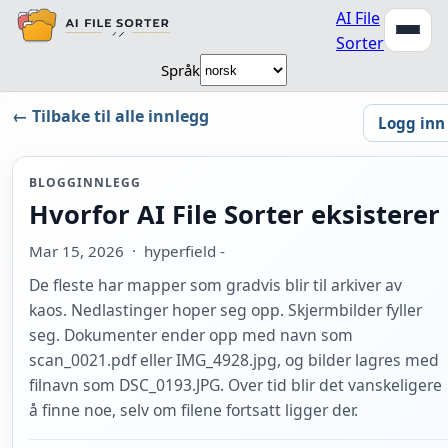
AI File
Sorter
Språk
← Tilbake til alle innlegg
Logg inn
BLOGGINNLEGG
Hvorfor AI File Sorter eksisterer
Mar 15, 2026
· hyperfield -
De fleste har mapper som gradvis blir til arkiver av
kaos. Nedlastinger hoper seg opp. Skjermbilder fyller
seg. Dokumenter ender opp med navn som
scan_0021.pdf eller IMG_4928.jpg, og bilder lagres med
filnavn som DSC_0193.JPG. Over tid blir det vanskeligere
å finne noe, selv om filene fortsatt ligger der.