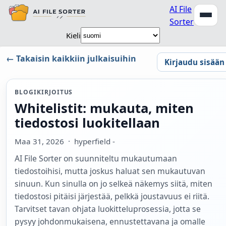
AI File
Sorter
Kieli
← Takaisin kaikkiin julkaisuihin
Kirjaudu sisään
BLOGIKIRJOITUS
Whitelistit: mukauta, miten
tiedostosi luokitellaan
Maa 31, 2026
· hyperfield -
AI File Sorter on suunniteltu mukautumaan
tiedostoihisi, mutta joskus haluat sen mukautuvan
sinuun. Kun sinulla on jo selkeä näkemys siitä, miten
tiedostosi pitäisi järjestää, pelkkä joustavuus ei riitä.
Tarvitset tavan ohjata luokitteluprosessia, jotta se
pysyy johdonmukaisena, ennustettavana ja omalle