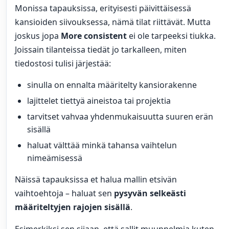
Monissa tapauksissa, erityisesti päivittäisessä
kansioiden siivouksessa, nämä tilat riittävät. Mutta
joskus jopa
More consistent
ei ole tarpeeksi tiukka.
Joissain tilanteissa tiedät jo tarkalleen, miten
tiedostosi tulisi järjestää:
sinulla on ennalta määritelty kansiorakenne
lajittelet tiettyä aineistoa tai projektia
tarvitset vahvaa yhdenmukaisuutta suuren erän
sisällä
haluat välttää minkä tahansa vaihtelun
nimeämisessä
Näissä tapauksissa et halua mallin etsivän
vaihtoehtoja – haluat sen
pysyvän selkeästi
määriteltyjen rajojen sisällä
.
Esimerkiksi sen sijaan, että sallit muunnelmia kuten