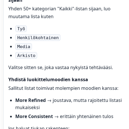
Yhden 50+ kategorian "Kaikki"-listan sijaan, luo
muutama lista kuten
Työ
Henkilökohtainen
Media
Arkisto
Valitse sitten se, joka vastaa nykyistä tehtävääsi.
Yhdistä luokittelumoodien kanssa
Sallitut listat toimivat molempien moodien kanssa:
More Refined
→ joustava, mutta rajoitettu listasi
mukaiseksi
More Consistent
→ erittäin yhtenäinen tulos
Jos haluat tiukan rakenteen: