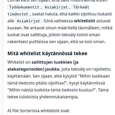
,
,
Työdokumentit
Asiakirjat
Tärkeät
, saatat haluta, että kaikki sijoittuu tiukasti
tiedostot
alle
. Siinä vaiheessa
whitelistit
astuvat
Asiakirjat
kuvaan. Ne antavat sinun määritellä täsmälleen, mitkä
luokat ovat sallittuja, jolloin tekoäly toimii oman
rakenteesi puitteissa sen sijaan, että se loisi oman.
Mitä whitelist käytännössä tekee
Whitelist on
sallittujen luokkien (ja
alakategorioiden) joukko
, joita tekoäly on rajoitettu
käyttämään. Sen sijaan, että kysyisit "Mihin luokkaan
tämä tiedosto pitäisi sijoittaa?", kysyt käytännössä
"Mihin näistä luokista tämä tiedosto kuuluu?". Tämä
tekee tuloksista yhdenmukaisempia.
AI File Sorterissa whitelistit ovat: