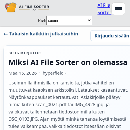
AI File
Sorter
Kieli
← Takaisin kaikkiin julkaisuihin
Kirjaudu sisään
BLOGIKIRJOITUS
Miksi AI File Sorter on olemassa
Maa 15, 2026
· hyperfield -
Useimmilla ihmisillä on kansioita, jotka vähitellen
muuttuvat kaaoksen arkistoiksi. Lataukset kasaantuvat.
Näytönkaappaukset kertautuvat. Asiakirjoille päätyy
nimiä kuten scan_0021.pdf tai IMG_4928.jpg, ja
valokuvat tallennetaan tiedostonimillä kuten
DSC_0193.JPG. Ajan myötä minkä tahansa löytämisestä
tulee vaikeampaa, vaikka tiedostot itsessään olisivat