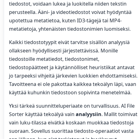
tiedostot, voidaan lukea ja luokitella niiden tekstin
perusteella. Ääni- ja videotiedostot voivat hyödyntää
upotettua metatietoa, kuten ID3-tägejä tai MP4-
metatietoja, yhtenäisten tiedostonimien luomiseksi.
Kaikki tiedostotyypit eivät tarvitse sisällön analyysiä
ollakseen hyödyllisesti järjestettävissä. Monille
tiedostoille metatiedot, tiedostonimet,
tiedostopäätteet ja käytännölliset heuristiikat antavat
jo tarpeeksi vihjeitä järkevien luokkien ehdottamiseksi.
Tavoitteena ei ole pakottaa kaikkea tekoälyn läpi, vaan
käyttää kuhunkin tiedostoon sopivinta menetelmää.
Yksi tärkeä suunnitteluperiaate on turvallisuus. AI File
Sorter käyttää tekoälyä vain
analyysiin
. Mallit toimivat
vain luku-tilassa eivätkä koskaan muokkaa tiedostoja
suoraan. Sovellus suorittaa tiedosto-operaatiot vasta